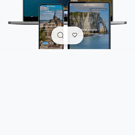
Explorissima est un compagnon de voyage tout-en-un
qui rassemble en un seul endroit :
. des
guides de voyage accessibles gratuitement
pour s'inspirer et trouver facilement les bonnes
adresses et pépites authentiques et responsables
pour vos prochaines escapades.