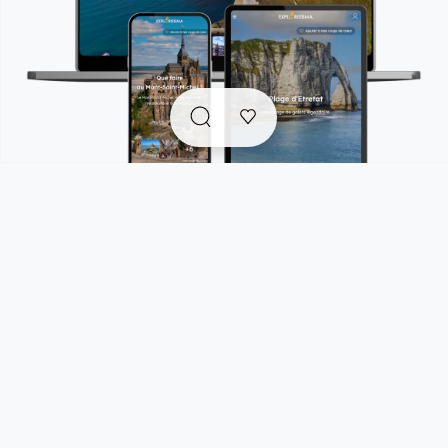
Explorissima est un compagnon de voyage tout-en-un
qui rassemble en un seul endroit :
. des
guides de voyage accessibles gratuitement
pour s'inspirer et trouver facilement les bonnes
adresses et pépites authentiques et responsables
pour vos prochaines escapades.