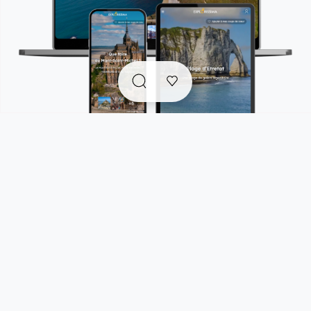
Explorissima est un compagnon de voyage tout-en-un
qui rassemble en un seul endroit :
. des
guides de voyage accessibles gratuitement
pour s'inspirer et trouver facilement les bonnes
adresses et pépites authentiques et responsables
pour vos prochaines escapades.