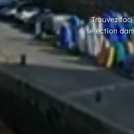
Trouvez
fac
sélection
dan