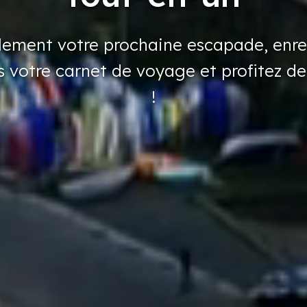
ilement
votre
prochaine
escapade,
enre
s
votre
carnet
de voyage
et profitez
de
!