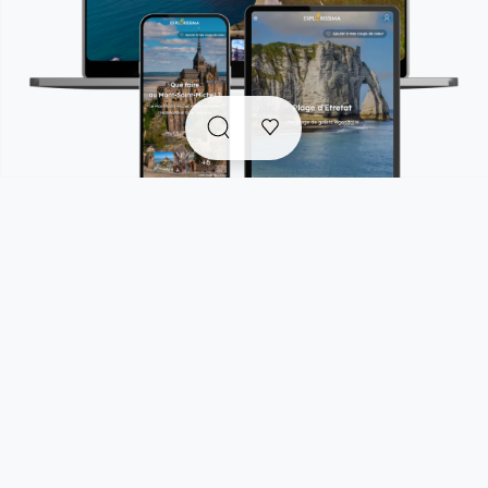
Explorissima est un compagnon de voyage tout-en-un
qui rassemble en un seul endroit :
. des
guides de voyage accessibles gratuitement
pour s'inspirer et trouver facilement les bonnes
adresses et pépites authentiques et responsables
pour vos prochaines escapades.