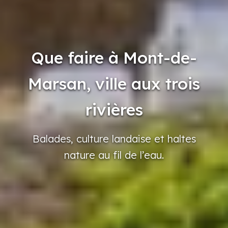
Que faire à Mont-de-
Marsan, ville aux trois
rivières
Balades,
culture
landaise
et haltes
nature
au fil de l’eau.