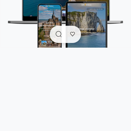
Explorissima est un compagnon de voyage tout-en-un
qui rassemble en un seul endroit :
. des
guides de voyage accessibles gratuitement
pour s'inspirer et trouver facilement les bonnes
adresses et pépites authentiques et responsables
pour vos prochaines escapades.