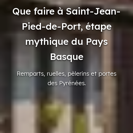
Que faire à Saint-Jean-
Pied-de-Port, étape
mythique du Pays
Basque
Remparts,
ruelles,
pèlerins
et portes
des Pyrénées.