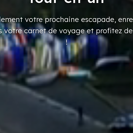
ilement
votre
prochaine
escapade,
enre
s
votre
carnet
de voyage
et profitez
de
!