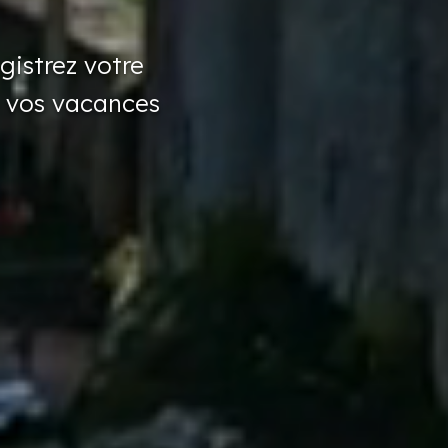
gistrez
votre
 vos vacances