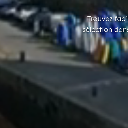
Trouvez
fac
sélection
dan