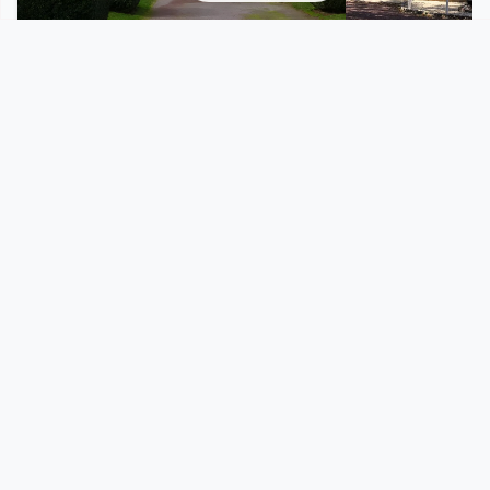
Château Druelle
Musée de May 
Comment
y aller ?
Bully
14320 FEUGUEROLLES-BULLY FRANCE