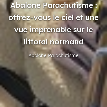
Abalone Parachutisme :
offrez-vous le ciel et une
vue imprenable sur le
littoral normand
Abalone
Parachutisme