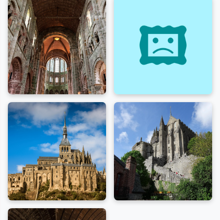
pèlerinage depuis le Moyen Âge. Son architecture, un
mélange saisissant de styles gothique et roman, est
surnommée « La Merveille » et impressionne par ses
voûtes élancées et son cloître lumineux.
Les visiteurs peuvent explorer les salles monastiques,
le réfectoire, le cloître et les terrasses, offrant des
panoramas exceptionnels sur les plus grandes marées
d’Europe. Une visite guidée permet d’explorer
pleinement ce patrimoine médiéval.
Histoire et architecture
:
Fondée selon la légende en 708 par l'évêque Aubert
d'Avranches suite à des apparitions de l'archange saint
Michel, l'abbaye devient bénédictine en 966 sous
l'impulsion de Richard Ier de Normandie. L'édifice
actuel, construit du Xe au XVIe siècle, présente un