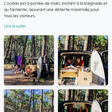
L'océan est à portée de main, invitant à la baignade et
au farniente, assurant une détente maximale pour
tous les visiteurs.
La sécurité est une priorité : en saison estivale, la plage
est surveillée par des nageurs sauveteurs. Les
amateurs de sensations fortes peuvent également
profiter des activités nautiques, comme le surf ou le
body-board, directement à proximité.
Pour une expérience complète, cette aire allie
parfaitement nature, loisirs et accès à la mer. Elle
représente une invitation à vivre une expérience
authentique au cœur du Pays Basque.
Informations pratiques concernant le
stationnement :
Le stationnement de 0H à 8H est
interdit sur l'ensemble du territoire de Biscarrosse du
1er mai au 30 septembre. Le stationnement de nuit