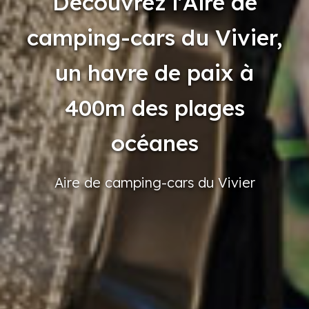
Découvrez l'Aire de
camping-cars du Vivier,
un havre de paix à
400m des plages
océanes
Aire
de camping-cars
du Vivier