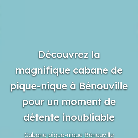
Découvrez la
magnifique cabane de
pique-nique à Bénouville
pour un moment de
détente inoubliable
Cabane
pique-nique
Bénouville