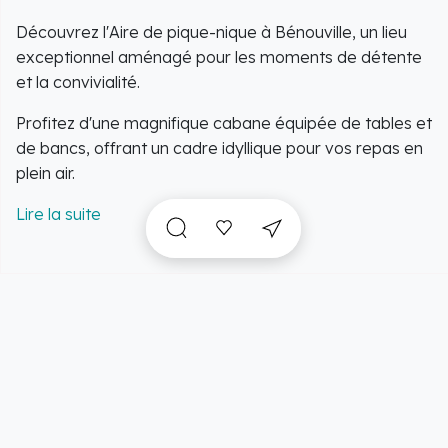
Découvrez l'Aire de pique-nique à Bénouville, un lieu
exceptionnel aménagé pour les moments de détente
et la convivialité.
Profitez d'une magnifique cabane équipée de tables et
de bancs, offrant un cadre idyllique pour vos repas en
plein air.
Cette expérience est entièrement gratuite, mais pour
garantir votre visite et votre confort, une réservation
est fortement conseillée auprès du
Musée Pegasus
Bridge
.
A voir sur place et
incontournables
à proximité
L'espace offre une capacité de 50 personnes,
permettant de s'installer confortablement pour 30
convives.
Vue carte
5/34 résultats
La période d'ouverture de cette cabane s'étend du
1er février au 31 mai
. C'est l'occasion idéale pour