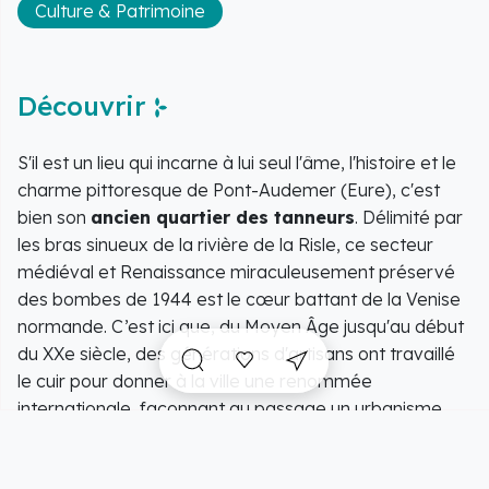
Culture & Patrimoine
Découvrir
S'il est un lieu qui incarne à lui seul l'âme, l'histoire et le
charme pittoresque de Pont-Audemer (Eure), c'est
bien son
ancien quartier des tanneurs
. Délimité par
les bras sinueux de la rivière de la Risle, ce secteur
médiéval et Renaissance miraculeusement préservé
des bombes de 1944 est le cœur battant de la
Venise
normande
. C’est ici que, du Moyen Âge jusqu'au début
du XXe siècle, des générations d'artisans ont travaillé
le cuir pour donner à la ville une renommée
internationale, façonnant au passage un urbanisme
unique en France.