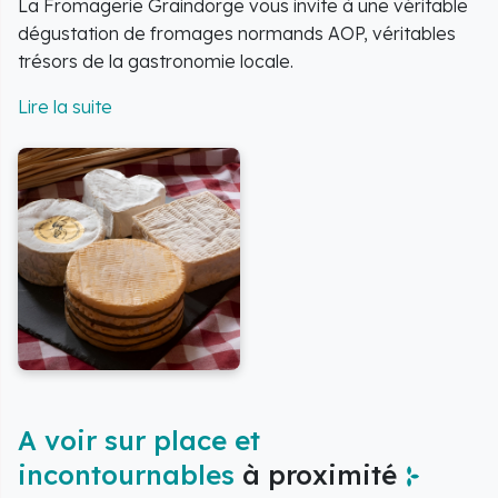
La Fromagerie Graindorge vous invite à une véritable
dégustation de fromages normands AOP, véritables
trésors de la gastronomie locale.
Chaque visite est une occasion de découvrir le savoir-
faire artisanal transmis de génération en génération,
et de savourer des produits d'exception.
Profitez d'une immersion sensorielle complète et d'un
échange enrichissant avec les artisans de la
fromagerie.
Les visites sont organisées pour permettre une
compréhension approfondie des méthodes de
fabrication et des saveurs uniques de ces fromages
AOP.
A voir sur place et
incontournables
à proximité