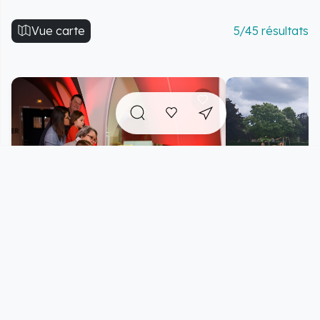
Vue carte
5/45 résultats
Le Village Fromager - Fromagerie
Aire de jeux po
Graindorge