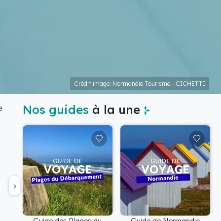
Crédit image: Normandie Tourisme - CICHETTI
Nos guides
à la une
e
Guide des Plages du
Guide de Normandie