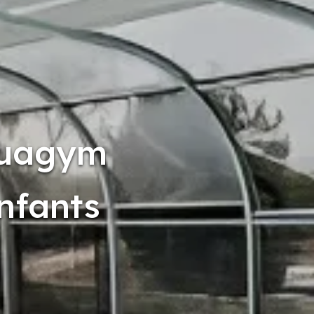
quagym
enfants