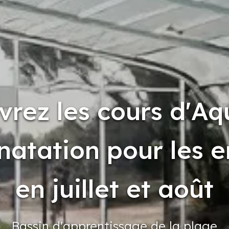
vrez les cours d'A
natation pour les 
en juillet et août
Bassin
d'apprentissage
de la plage