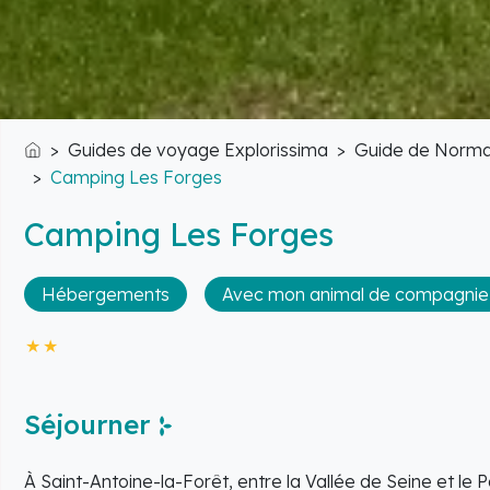
Guides de voyage Explorissima
Guide de Norma
Accueil
Camping Les Forges
Camping Les Forges
Hébergements
Avec mon animal de compagnie
Séjourner
À Saint-Antoine-la-Forêt, entre la Vallée de Seine et le