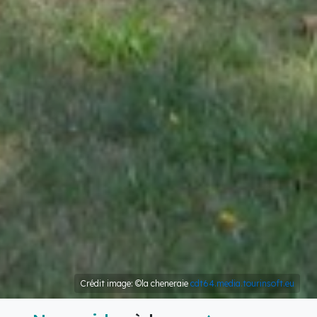
Crédit image: ©la cheneraie
cdt64.media.tourinsoft.eu