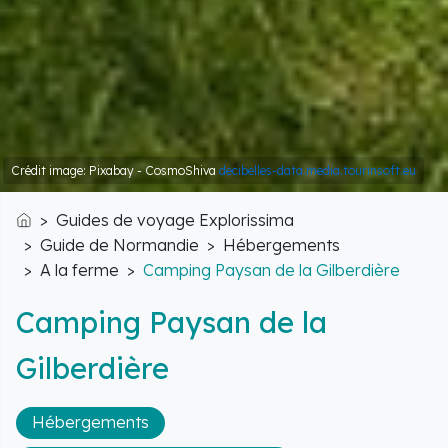
Crédit image: Pixabay - CosmoShiva
decibelles-data.media.tourinsoft.eu
Guides de voyage Explorissima
Accueil
Guide de Normandie
Hébergements
A la ferme
Camping Paysan de la Gilberdière
Camping Paysan de la
Gilberdière
Hébergements