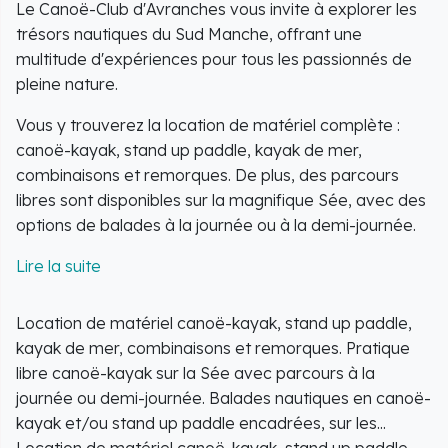
Le Canoë-Club d'Avranches vous invite à explorer les
trésors nautiques du Sud Manche, offrant une
multitude d'expériences pour tous les passionnés de
pleine nature.
Vous y trouverez la location de matériel complète :
canoë-kayak, stand up paddle, kayak de mer,
combinaisons et remorques. De plus, des parcours
libres sont disponibles sur la magnifique Sée, avec des
options de balades à la journée ou à la demi-journée.
Organisez des balades nautiques encadrées sur les
rivières du Sud Manche, en choisissant parmi la Sélune,
la Sée ou le Couesnon.
Location de matériel canoë-kayak, stand up paddle,
kayak de mer, combinaisons et remorques. Pratique
Pour les amateurs de sensations, des balades en
libre canoë-kayak sur la Sée avec parcours à la
kayak de mer encadrées sont possibles, explorant des
journée ou demi-journée. Balades nautiques en canoë-
sites exceptionnels tels que l'archipel des Îles
kayak et/ou stand up paddle encadrées, sur les...
Chausey, Granville, la baie du Mont Saint-Michel ou le