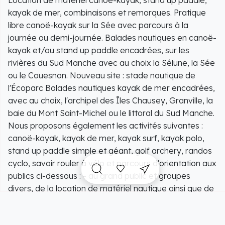
Location de matériel canoë-kayak, stand up paddle,
littoral du Sud Manche.
kayak de mer, combinaisons et remorques. Pratique
Au-delà du canoë-kayak, le club propose un éventail
libre canoë-kayak sur la Sée avec parcours à la
d'activités variées : kayak surf, kayak polo, stand up
journée ou demi-journée. Balades nautiques en canoë-
paddle simple et géant, golf archery, randos cyclo et
kayak et/ou stand up paddle encadrées, sur les
parcours d'orientation.
rivières du Sud Manche avec au choix la Sélune, la Sée
ou le Couesnon. Nouveau site : stade nautique de
Des activités sont spécialement conçues pour divers
l'Écoparc Balades nautiques kayak de mer encadrées,
publics :
avec au choix, l'archipel des Îles Chausey, Granville, la
Grand public et groupes divers : Location de
baie du Mont Saint-Michel ou le littoral du Sud Manche.
matériel et balades de pleine nature encadrées ou
Nous proposons également les activités suivantes :
non.
canoë-kayak, kayak de mer, kayak surf, kayak polo,
Scolaires : Découvertes adaptées à leurs centres
stand up paddle simple et géant, golf archery, randos
d'intérêt.
cyclo, savoir rouler à vélo et parcours d'orientation aux
Centres de loisirs : Pratiques ponctuelles ou séjours
publics ci-dessous : - au grand public et groupes
en camping riches en activités de pleine nature.
divers, de la location de matériel nautique ainsi que de
Publics spécifiques : Centres d'accueil de
multiples activités et balades de pleines natures
personnes en situations de handicap, comités
encadrées ou non, selon la demande ; - aux scolaires