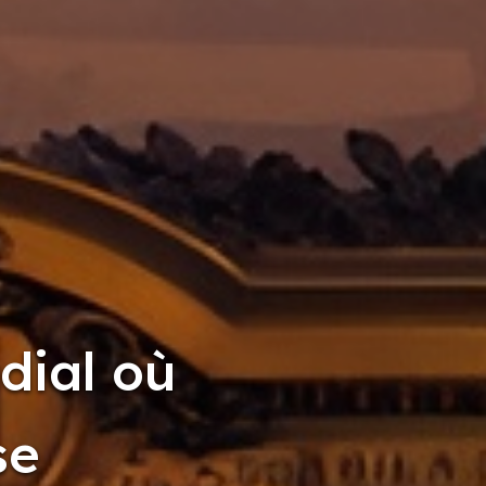
dial où
se