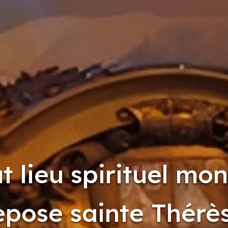
t lieu spirituel mon
epose sainte Thérè