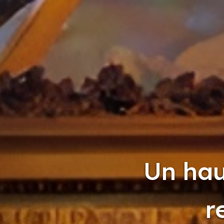
Un hau
r