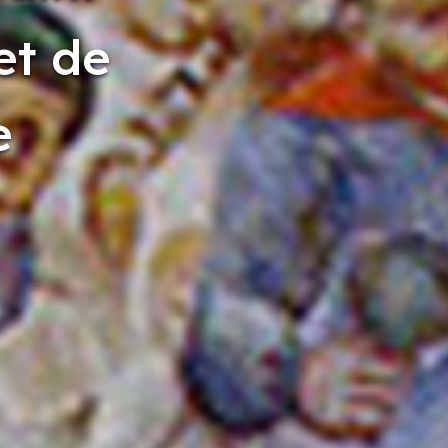
et de
e