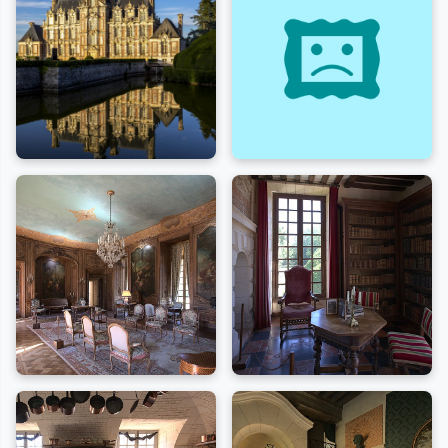
Découvrez cet ensemble exceptionnel entouré de 4
ha de jardins à la française, avec un miroir d'eau,
autour du thème de la gourmandise, au cours d'une
visite libre et ludique.
- Visite sur le thème de l'histoire de la gastronomie et
des arts de la table, galerie des cuisiniers célèbres,
jeux pour petits et grands autour de l'histoire de la
gastronomie.
- Démonstration et dégustation de
caramels d'Isigny
avec explication des cuisines et de leur
fonctionnement sur réservation obligatoire.
- Boutique gourmande.
- Parcours d'énigmes et d'épreuves dans le parc
romantique du Château.
- Mi-juillet et mi-août: grandes Nocturnes avec marché