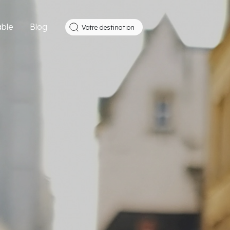
ble
Blog
Votre destination