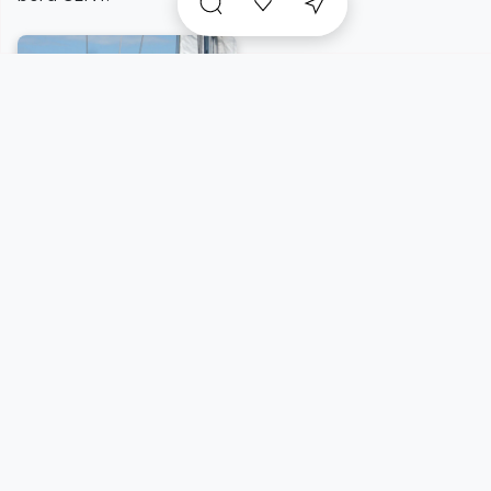
A voir sur place et
incontournables
à proximité
Vue carte
5/55 résultats