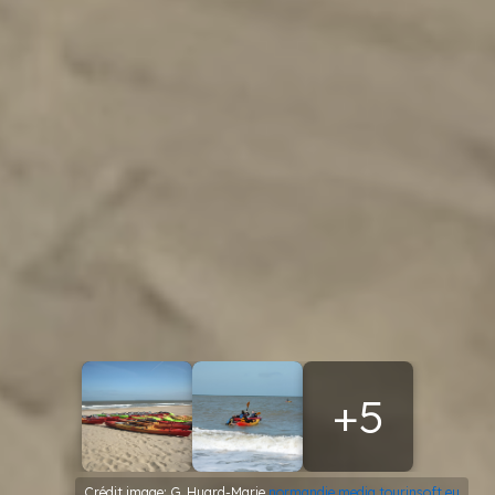
+5
Crédit image: G. Huard-Marie
normandie.media.tourinsoft.eu