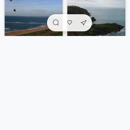
A voir sur place et
incontournables
à proximité
Vue carte
5/49 résultats