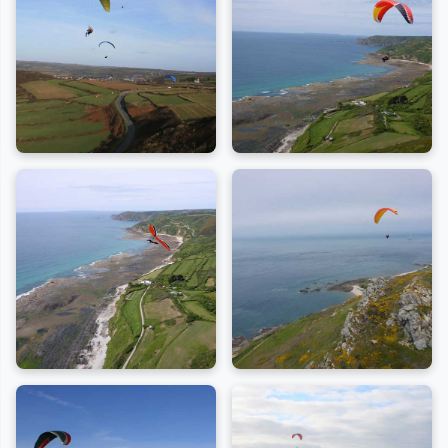
planeurs voisin
Le décollage principal, situé près des pierres
mégalithiques des Pierres Pouquelées (altitude
~120m), est réputé pour sa facilité d'accès et sa
grande zone d'atterrissage (plage ou prairie selon la
marée).
C'est un spot technique privilégié pour les vols de
pente, fonctionnant avec des vents d'Ouest à Nord-
Ouest, permettant parfois de longer la côte jusqu'au
Nez de Jobourg.