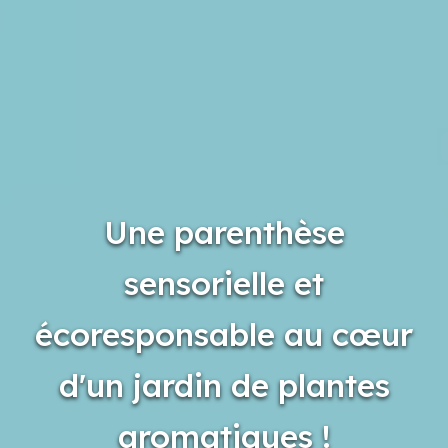
Une parenthèse
sensorielle et
écoresponsable au cœur
d'un jardin de plantes
aromatiques !