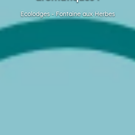
Ecolodges
- Fontaine
aux Herbes