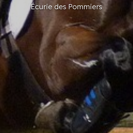
Écurie
des Pommiers