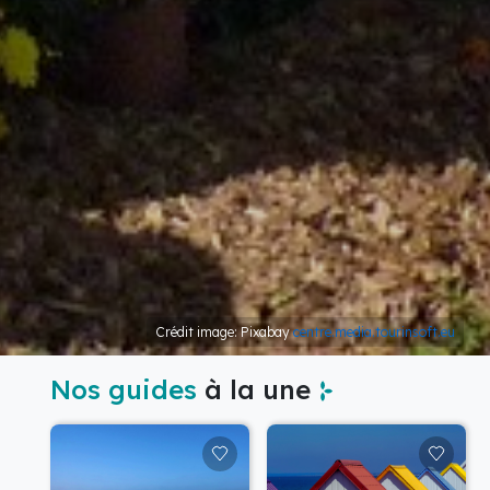
Crédit image: Pixabay
centre.media.tourinsoft.eu
Nos guides
à la une