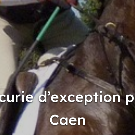
curie d’exception p
Caen