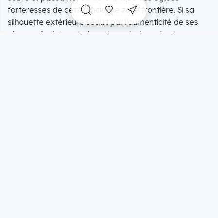
forteresses de cette ancienne zone frontière. Si sa
silhouette extérieure séduit par l'authenticité de ses
pierres séculaires et de sa tour-clocher, c'est son
intérieur qui recèle le plus grand intérêt patrimonial. Le
sanctuaire abrite en effet une collection remarquable
de mobilier sacré et de statuaire polychrome
d'époque médiévale et de la Renaissance, offrant aux
visiteurs un témoignage unique de l'art religieux et de
la ferveur populaire qui ont traversé les siècles dans le
sud de l'Eure.