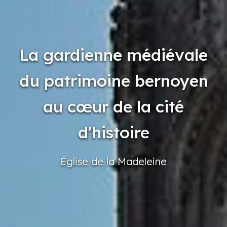
La gardienne médiévale
du patrimoine bernoyen
au cœur de la cité
d'histoire
Église
de la Madeleine