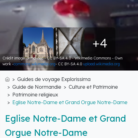
+4
Crédit image: Ikmo-ned - CC BY-SA 4.0 - Wikimedia Commons - Own
work -
commons.wikimedia.org
- CC BY-SA 4.0
upload.wikimedia.org
Guides de voyage Explorissima
Accueil
Guide de Normandie
Culture et Patrimoine
Patrimoine religieux
Eglise Notre-Dame et Grand Orgue Notre-Dame
Eglise Notre-Dame et Grand
Orgue Notre-Dame