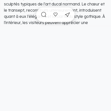
sculptés typiques de l'art ducal normand. Le chœur et
le transept, reconstruits ultérieurement, introduisent
quant à eux l'élégance et la clarté du style gothique. À
l'intérieur, les visiteurs peuvent apprécier une
atmosphère de grande sérénité, sublimée par un
mobilier liturgique remarquable et des volumes
généreux. Situé au centre de ce charmant village
étape de la Route du Cidre, le sanctuaire séculaire de
Cambremer offre une halte culturelle indispensable
pour quiconque souhaite s'imprégner de l'authenticité
et de l'histoire de la Normandie rurale.