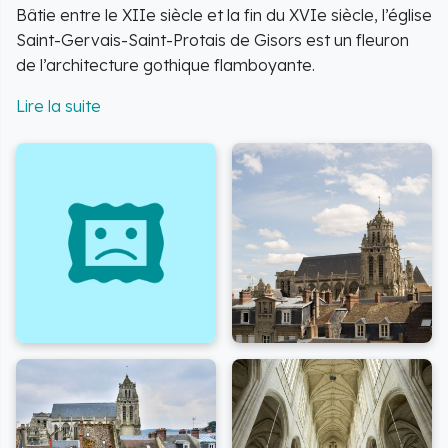
Bâtie entre le XIIe siècle et la fin du XVIe siècle, l’église
Saint-Gervais-Saint-Protais de Gisors est un fleuron
de l’architecture gothique flamboyante.
De la fin de la période médiévale (1480) au début de la
Renaissance (1590), l’édifice fait l’objet de campagnes
de travaux ininterrompus, des innovations
architecturales et décoratives viennent l’embellir et
l’agrandir.
Cet édifice, classé sur la liste des Monuments
Historiques de 1840, se distingue par la richesse de
ses décors sculptés et peints, de ses vitraux et de ses
objets mobiliers qui en fait un lieu unique en
Normandie.