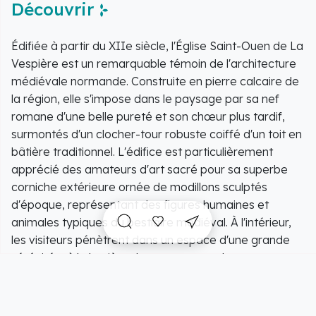
Découvrir
Édifiée à partir du XIIe siècle, l'Église Saint-Ouen de La
Vespière est un remarquable témoin de l'architecture
médiévale normande. Construite en pierre calcaire de
la région, elle s'impose dans le paysage par sa nef
romane d'une belle pureté et son chœur plus tardif,
surmontés d'un clocher-tour robuste coiffé d'un toit en
bâtière traditionnel. L'édifice est particulièrement
apprécié des amateurs d'art sacré pour sa superbe
corniche extérieure ornée de modillons sculptés
d'époque, représentant des figures humaines et
animales typiques du bestiaire médiéval. À l'intérieur,
les visiteurs pénètrent dans un espace d'une grande
sérénité, où la lumière douce met en valeur une
charpente soignée ainsi qu'une statuaire ancienne de
qualité. Bordé par son ancien enclos paroissial et situé
aux portes d'Orbec, ce sanctuaire séculaire offre une