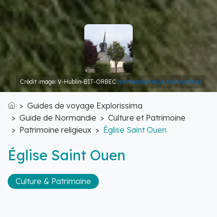
Crédit image: V-Hublin-BIT-ORBEC
normandie.media.tourinsoft.eu
Guides de voyage Explorissima
Accueil
Guide de Normandie
Culture et Patrimoine
Patrimoine religieux
Église Saint Ouen
Église Saint Ouen
Culture & Patrimoine