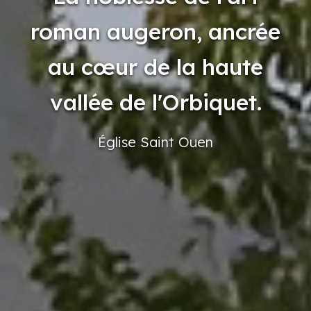
roman augeron, ancrée
au cœur de la haute
vallée de l'Orbiquet.
Église
Saint
Ouen