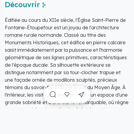
Découvrir
Édifiée au cours du XIIe siècle, l'Église Saint-Pierre de
Fontaine-Étoupefour est un joyau de l'architecture
romane rurale normande. Classé au titre des
Monuments Historiques, cet édifice en pierre calcaire
saisit immédiatement par la puissance et l'harmonie
géométrique de ses lignes primitives, caractéristiques
de l'époque ducale. Sa silhouette extérieure se
distingue notamment par sa tour-clocher trapue et
une façade ornée de modillons sculptés, précieux
témoins du savoir-faire des artisans du Moyen Âge. À
l'intérieur, les visiteurs pénètrent dans un espace d'une
grande sobriété et d'une clarté remarquable, où règne
une atmosphère de profonde sérénité propice au
calme et au recueillement. La nef abrite un mobilier
liturgique soigné ainsi qu'une statuaire ancienne de
qualité, préservés avec ferveur à travers les siècles.