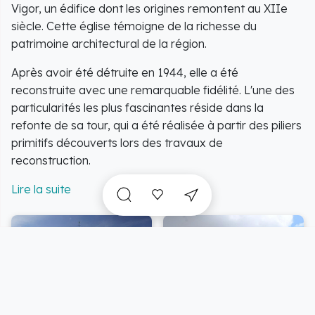
Vigor, un édifice dont les origines remontent au XIIe
siècle. Cette église témoigne de la richesse du
patrimoine architectural de la région.
Après avoir été détruite en 1944, elle a été
reconstruite avec une remarquable fidélité. L'une des
particularités les plus fascinantes réside dans la
refonte de sa tour, qui a été réalisée à partir des piliers
primitifs découverts lors des travaux de
reconstruction.
Cette démarche a permis de préserver les
motifs
architecturaux
originaux, offrant un regard unique sur
l'évolution et la résilience de ce lieu historique.
En visitant cet édifice, vous pénétrez dans un récit où
l'histoire et l'art se rencontrent, vous offrant une
expérience mémorable et pleine de sens.