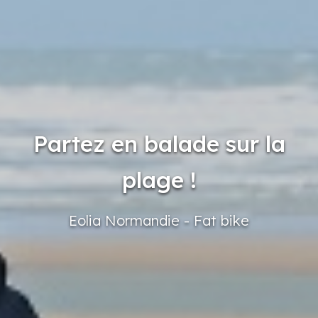
Partez en balade sur la
plage !
Eolia
Normandie
- Fat bike