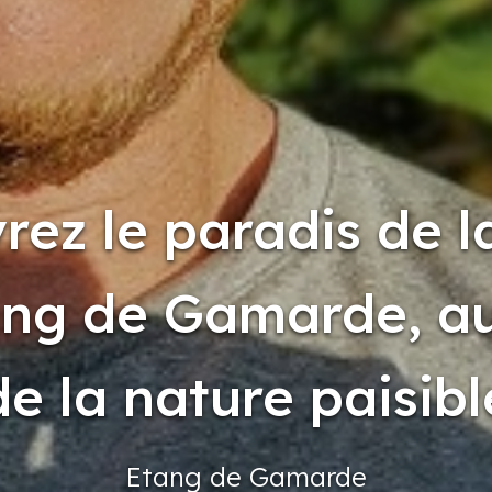
rez le paradis de l
tang de Gamarde, a
de la nature paisibl
Etang
de Gamarde