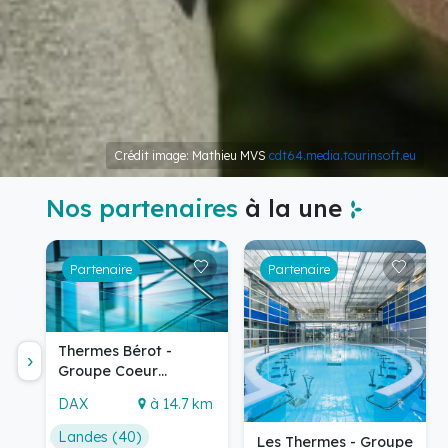
Crédit image: Mathieu MVS
cdt64.media.tourinsoft.eu
Nos partenaires
à la une
Thermes Bérot -
Groupe Coeur
Thermal
Les Thermes - Groupe