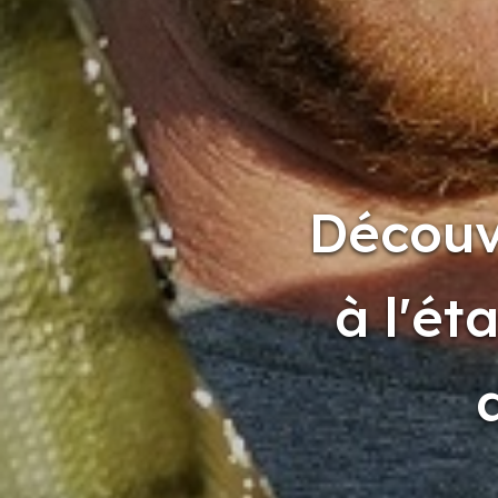
Découv
à l'é