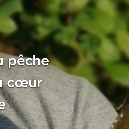
a pêche
u cœur
e