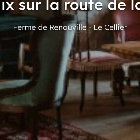
ix sur la route de l
Ferme
de Renouville
- Le Cellier