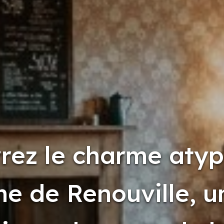
rez le charme atyp
me de Renouville, u