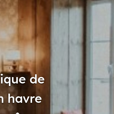
ique de
n havre