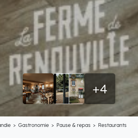
+4
ndie
Gastronomie
Pause & repas
Restaurants