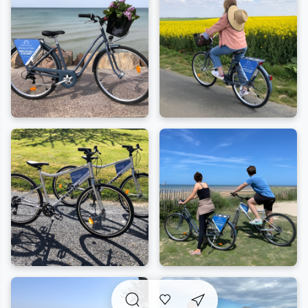
Praticité assurée
: La prise en charge s'effectue
directement sur place, à la ferme, vous
garantissant un départ immédiat et une immersion
totale dans le cadre rural.
Aventure familiale
: La remorque enfant permet
aux plus petits de partager cette magnifique
aventure, transformant la balade en un moment
mémorable pour toute la famille.
Laissez-vous porter par les paysages de la région et
redécouvrez la simplicité d'une journée à vélo en pleine
nature.