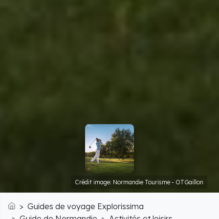
Crédit image: Normandie Tourisme - OTGaillon
Guides de voyage Explorissima
Accueil
Guide de Normandie
Activités et loisirs