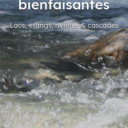
bienfaisantes
Lacs,
étangs,
rivières
& cascades