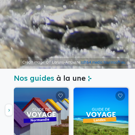
Crédit image: OT Laruns-Artouste
cdt64.media.tourinsoft.eu
Nos guides
à la une