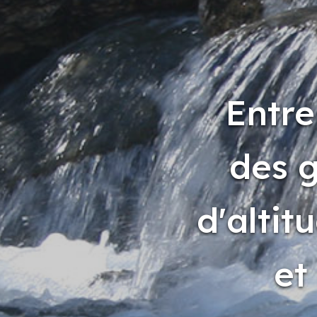
Entre
des g
d'altit
et