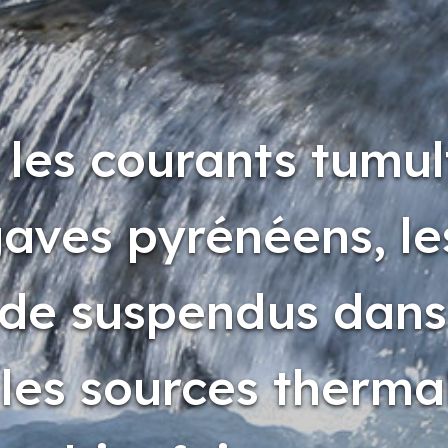
 les courants tumu
aves pyrénéens, le
ude suspendus dans
 les sources therma