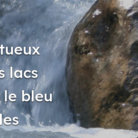
ltueux
s lacs
 le bleu
les