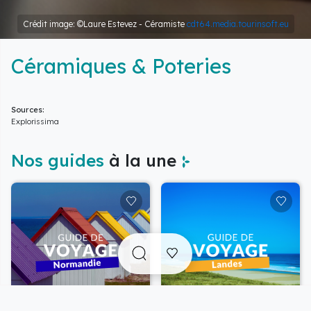
Crédit image: ©Laure Estevez - Céramiste
cdt64.media.tourinsoft.eu
Céramiques & Poteries
Sources:
Explorissima
Nos guides
à la une