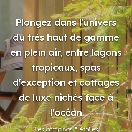
Plongez dans l'univers
du très haut de gamme
en plein air, entre lagons
tropicaux, spas
d'exception et cottages
de luxe nichés face à
l'océan
Les campings
5 étoiles