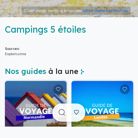
Crédit image: camping le ruisseau
cdt64.media.tourinsoft.eu
Campings 5 étoiles
Sources:
Explorissima
Nos guides
à la une