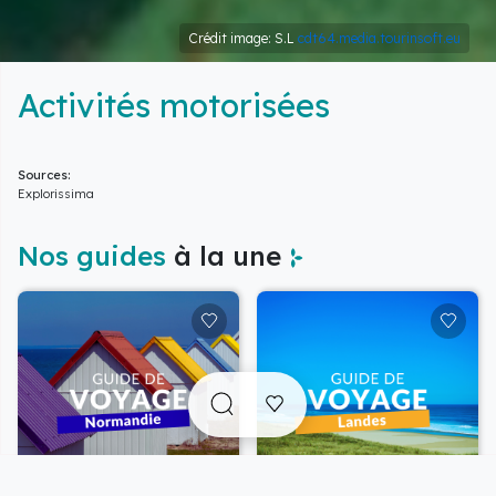
Crédit image: S.L
cdt64.media.tourinsoft.eu
Activités motorisées
Sources:
Explorissima
Nos guides
à la une