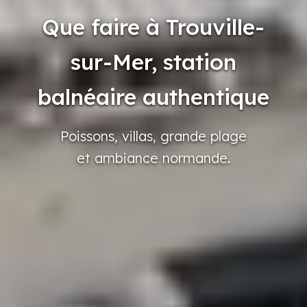
Que faire à Trouville-
sur-Mer, station
balnéaire authentique
Poissons,
villas,
grande
plage
et ambiance
normande.