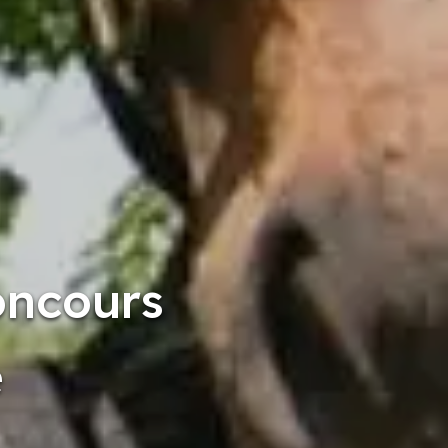
oncours
e