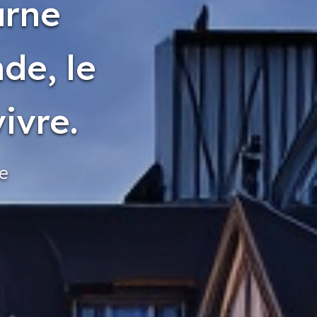
arne
de, le
ivre.
le