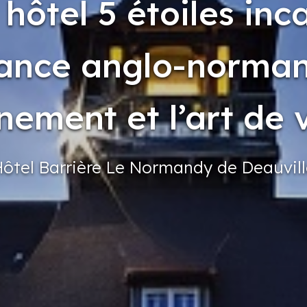
 hôtel 5 étoiles inc
gance anglo-norman
inement et l’art de v
Hôtel
Barrière
Le Normandy
de Deauvil