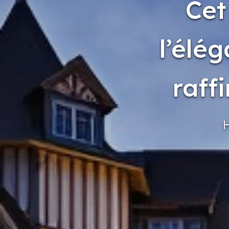
Cet
l’élé
raff