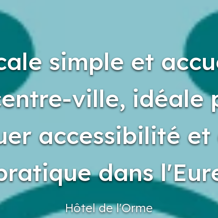
ale simple et accu
entre-ville, idéale
er accessibilité et
pratique dans l'Eur
Hôtel
de l'Orme