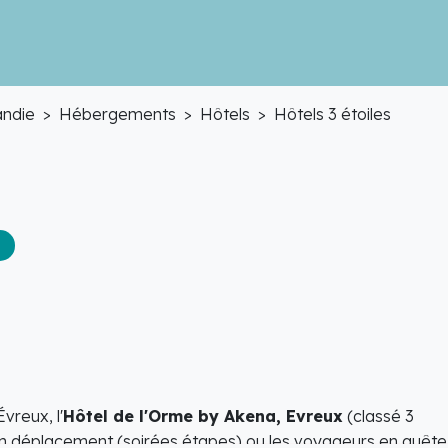
ndie
Hébergements
Hôtels
Hôtels 3 étoiles
vreux, l'
Hôtel de l'Orme by Akena, Evreux
(classé 3
 en déplacement (soirées étapes) ou les voyageurs en quête