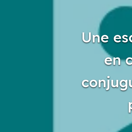
Une esc
en c
conjugu