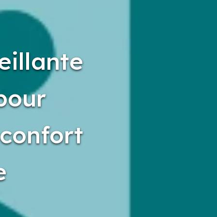
eillante
 pour
 confort
e